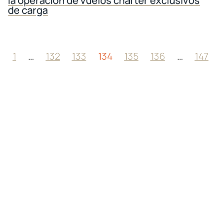
la operación de vuelos chárter exclusivos
de carga
1
…
132
133
134
135
136
…
147