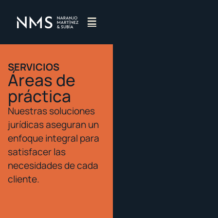
SERVICIOS
Áreas de
práctica
Nuestras soluciones
jurídicas aseguran un
enfoque integral para
satisfacer las
necesidades de cada
cliente.