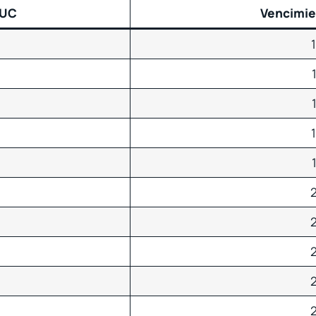
RUC
Vencimien
2
2
2
2
2