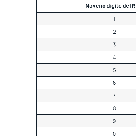
Noveno dígito del 
1
2
3
4
5
6
7
8
9
0