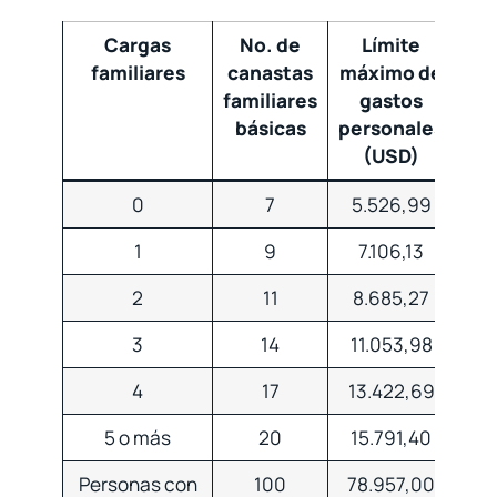
Cargas
No. de
Límite
Lí
familiares
canastas
máximo de
má
familiares
gastos
re
básicas
personales
GP 
(USD)
(
0
7
5.526,99
99
1
9
7.106,13
1.
2
11
8.685,27
1.5
3
14
11.053,98
1.9
4
17
13.422,69
2.4
5 o más
20
15.791,40
2.8
Personas con
100
78.957,00
14.