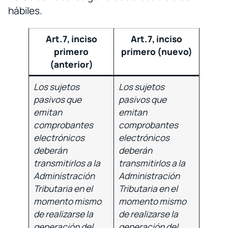
hábiles.
Art.7, inciso
Art.7, inciso
primero
primero (nuevo)
(anterior)
Los sujetos
Los sujetos
pasivos que
pasivos que
emitan
emitan
comprobantes
comprobantes
electrónicos
electrónicos
deberán
deberán
transmitirlos a la
transmitirlos a la
Administración
Administración
Tributaria en el
Tributaria en el
momento mismo
momento mismo
de realizarse la
de realizarse la
generación del
generación del