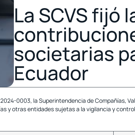
La SCVS fijó l
contribucion
societarias p
Ecuador
024-0003, la Superintendencia de Compañías, Valo
ías y otras entidades sujetas a la vigilancia y contr