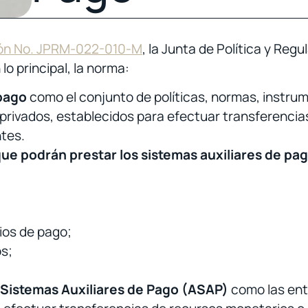
ón No. JPRM-022-010-M
, la Junta de Política y Reg
n lo principal, la norma:
 pago
como el conjunto de políticas, normas, instru
 privados, establecidos para efectuar transferencia
tes.
que podrán prestar los sistemas auxiliares de pa
ios de pago;
s;
s Sistemas Auxiliares de Pago (ASAP)
como las ent