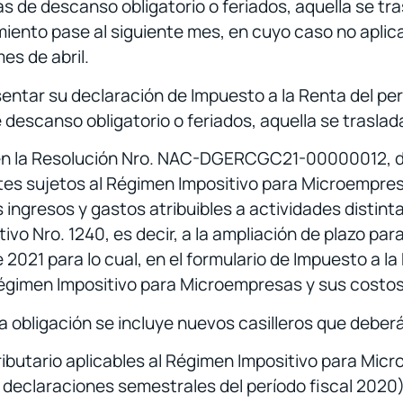
s de descanso obligatorio o feriados, aquella se tra
miento pase al siguiente mes, en cuyo caso no aplic
es de abril.
tar su declaración de Impuesto a la Renta del períod
escanso obligatorio o feriados, aquella se trasladar
 en la Resolución Nro. NAC-DGERCGC21-00000012, deb
tes sujetos al Régimen Impositivo para Microempresa
 ingresos y gastos atribuibles a actividades distint
ivo Nro. 1240, es decir, a la ampliación de plazo par
2021 para lo cual, en el formulario de Impuesto a l
Régimen Impositivo para Microempresas y sus costos 
a obligación se incluye nuevos casilleros que deberá
tributario aplicables al Régimen Impositivo para Mi
 declaraciones semestrales del período fiscal 2020)