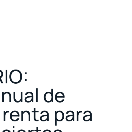
IO:
anual de
 renta para