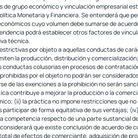
rios de grupo económico y vinculación empresarial e
Política Monetaria y Financiera. Se entenderá que 
onómicos cuyo volumen debe sumarse de acuerdo con
endencia podrá establecer otros factores de vincu
va técnica.
strictivas por objeto a aquellas conductas de carác
 limiten la producción, distribución y comercialización
as conductas colusorias en procesos de contratació
 prohibidas por el objeto no podrán ser considerado
e de las exenciones a la prohibición no serán sanc
ctica contribuye a mejorar la producción o la comerci
co; (ii) la práctica no impone restricciones que no s
 participar de forma equitativa de sus ventajas; (iv
r la competencia respecto de una parte sustancial d
e considerará que existe conclusión de acuerdo de
 total de efectos de comerciante, adquisición de p