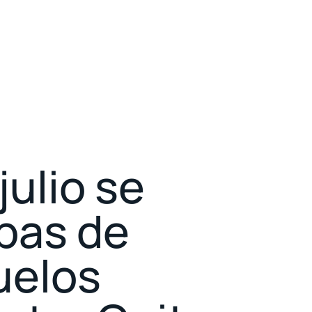
julio se
ebas de
uelos