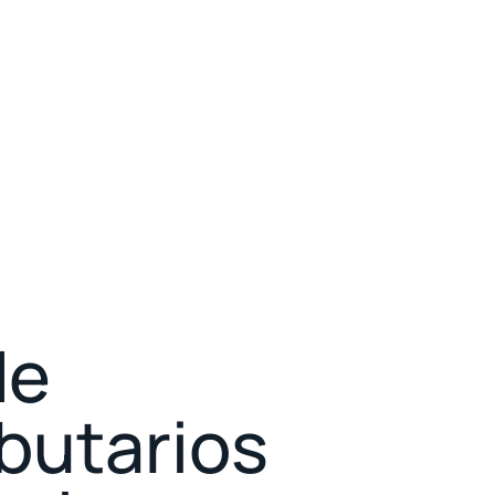
de
ibutarios