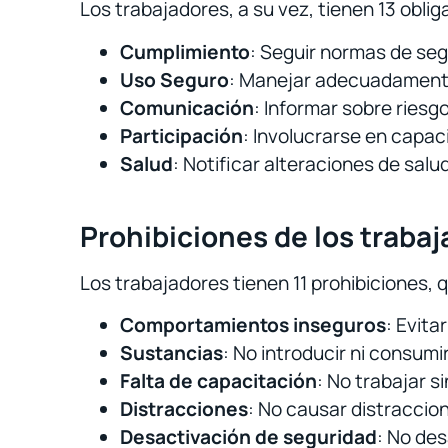
Los trabajadores, a su vez, tienen 13 obli
Cumplimiento
: Seguir normas de seg
Uso Seguro
: Manejar adecuadamente
Comunicación
: Informar sobre riesg
Participación
: Involucrarse en capac
Salud
: Notificar alteraciones de salu
Prohibiciones de los traba
Los trabajadores tienen 11 prohibiciones, 
Comportamientos inseguros
: Evita
Sustancias
: No introducir ni consumi
Falta de capacitación
: No trabajar 
Distracciones
: No causar distraccion
Desactivación de seguridad
: No des