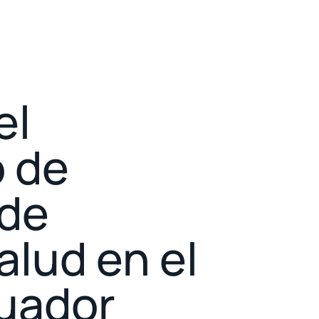
el
 de
 de
alud en el
cuador