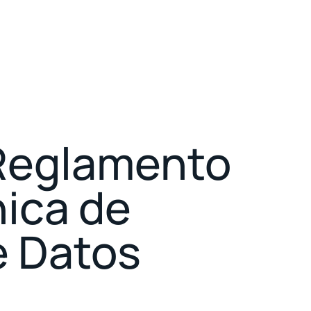
 Reglamento
nica de
e Datos