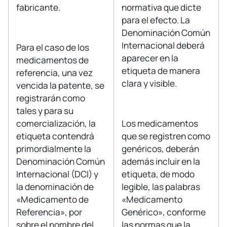
fabricante.
normativa que dicte
para el efecto. La
Denominación Común
Internacional deberá
Para el caso de los
aparecer en la
medicamentos de
etiqueta de manera
referencia, una vez
clara y visible.
vencida la patente, se
registrarán como
tales y para su
comercialización, la
Los medicamentos
etiqueta contendrá
que se registren como
primordialmente la
genéricos, deberán
Denominación Común
además incluir en la
Internacional (DCI) y
etiqueta, de modo
la denominación de
legible, las palabras
«Medicamento de
«Medicamento
Referencia», por
Genérico», conforme
sobre el nombre del
las normas que la