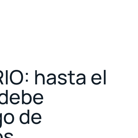
O: hasta el
 debe
go de
os