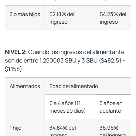
3 o más hijos
52.18% del
54.23% del
ingreso
ingreso
NIVEL 2:
Cuando los ingresos del alimentante
son de entre 1,250003 SBU y 3 SBU ($482,51 –
$1.158)
Alimentados
Edad del alimentado
0 a 4 años (11
5 años en
meses 29 días)
adelante
1 hijo
34.84% del
36.96%
ingreso
del ingreso