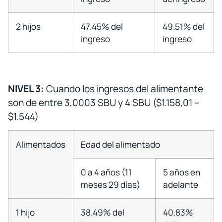
2 hijos
47.45% del
49.51% del
ingreso
ingreso
NIVEL 3:
Cuando los ingresos del alimentante
son de entre 3,0003 SBU y 4 SBU ($1.158,01 –
$1.544)
Alimentados
Edad del alimentado
0 a 4 años (11
5 años en
meses 29 días)
adelante
1 hijo
38.49% del
40.83%