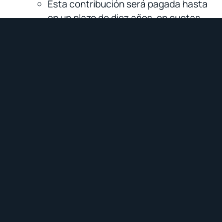
Esta contribución será pagada hasta
en un plazo de diez años, en cuotas
anuales, sin intereses. Sin perjuicio de
ello, será exigible antes del plazo
señalado, únicamente cuando haya
transferencia de dominio, a cualquier
título, del bien inmueble respecto del
cual se generó el pago de la
contribución. En el caso que en el
certificado de gravámenes conste
que se adeuda la contribución
especial de mejoras, el notario exigirá
previo a la celebración de la escritura
pública respectiva, la demostración
del pago antes indicado.
Cuando esta obligación se encuentre