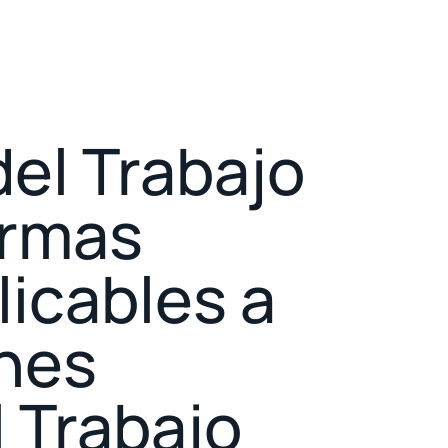
del Trabajo
ormas
icables a
ones
l Trabajo