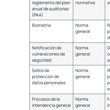
reglamento del plan
normativa
a
anual de auditorías
(PAA)
Biometría
Norma
R
general
p
d
Notificación de
Norma
D
vulneraciones de
general
o
seguridad
a
Sellos de
Norma
R
protección de
general
p
datos personales
p
e
Procesos de la
Norma
F
intendencia general
general
i