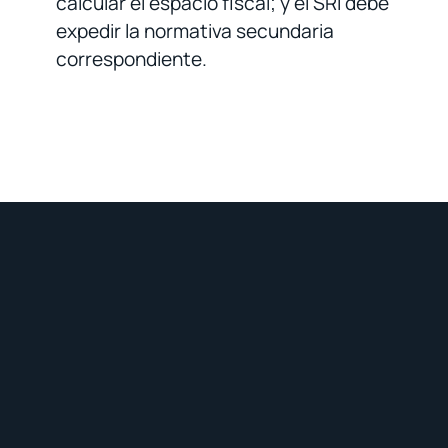
calcular el espacio fiscal; y el SRI debe
expedir la normativa secundaria
correspondiente.
Suscríbete a nuestro boletín semanal para
recibir noticias de actualidad legal
:
Suscribirse
Conectemos en: