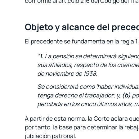
conforme al artículo 216 del Código del Tra
Objeto y alcance del prece
El precedente se fundamenta en la regla 1 
“
1.
La pensión se determinará siguiendo
sus afiliados, respecto de los coefic
de noviembre de 1938.
Se considerará como ‘haber individual 
tenga derecho el trabajador; y,
(b)
por
percibida en los cinco últimos años, mu
A partir de esta norma, la Corte aclara que
por tanto, la base para determinar la reba
jubilación patronal.