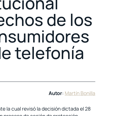
tucional
echos de los
onsumidores
de telefonía
Autor
:
Martín Bonilla
e la cual revisó la decisión dictada el 28