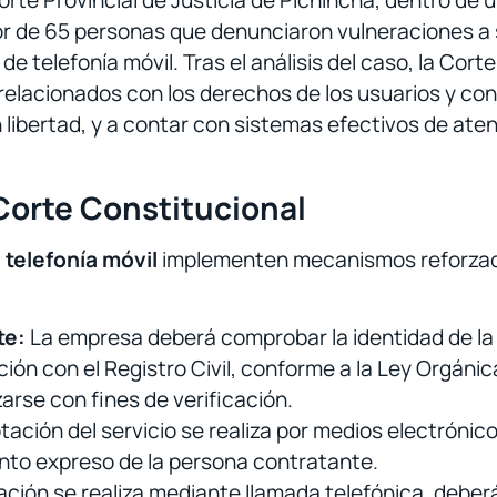
 Corte Provincial de Justicia de Pichincha, dentro d
avor de 65 personas que denunciaron vulneraciones 
 telefonía móvil. Tras el análisis del caso, la Cor
relacionados con los derechos de los usuarios y co
n libertad, y a contar con sistemas efectivos de ate
Corte Constitucional
telefonía móvil
implementen mecanismos reforzados
te:
La empresa deberá comprobar la identidad de la 
ción con el Registro Civil, conforme a la Ley Orgán
arse con fines de verificación.
ptación del servicio se realiza por medios electróni
ento expreso de la persona contratante.
ación se realiza mediante llamada telefónica, deber