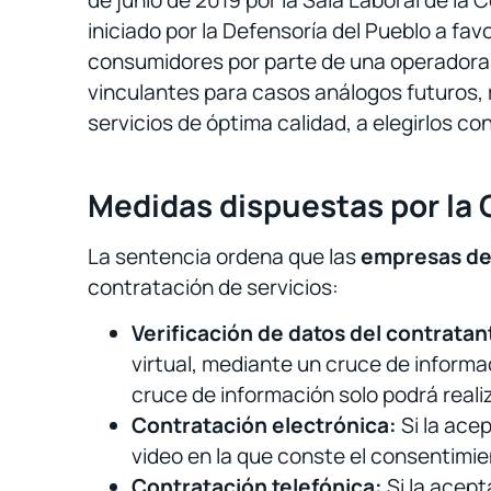
de junio de 2019 por la Sala Laboral de la
iniciado por la Defensoría del Pueblo a f
consumidores por parte de una operadora de
vinculantes para casos análogos futuros, 
servicios de óptima calidad, a elegirlos co
Medidas dispuestas por la 
La sentencia ordena que las
empresas de 
contratación de servicios:
Verificación de datos del contratan
virtual, mediante un cruce de informa
cruce de información solo podrá realiz
Contratación electrónica:
Si la ace
video en la que conste el consentimi
Contratación telefónica:
Si la acept