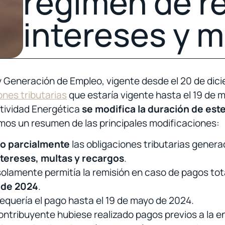
régimen de r
intereses y m
y Generación de Empleo, vigente desde el 20 de dic
ones tributarias
que estaría vigente hasta el 19 de 
itividad Energética
se modifica la duración de est
mos un resumen de las principales modificaciones:
l o parcialmente
las obligaciones tributarias genera
tereses, multas y recargos
.
solamente permitía la remisión en caso de pagos tot
o de 2024
.
requería el pago hasta el 19 de mayo de 2024.
 contribuyente hubiese realizado pagos previos a la en