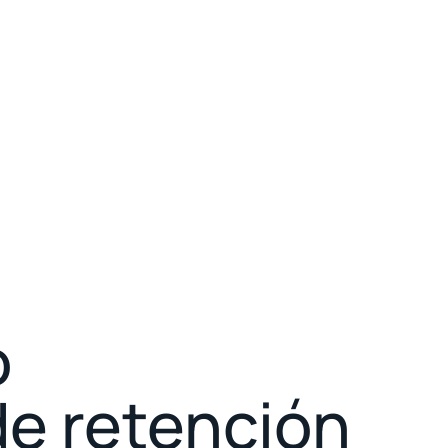
ó
de retención