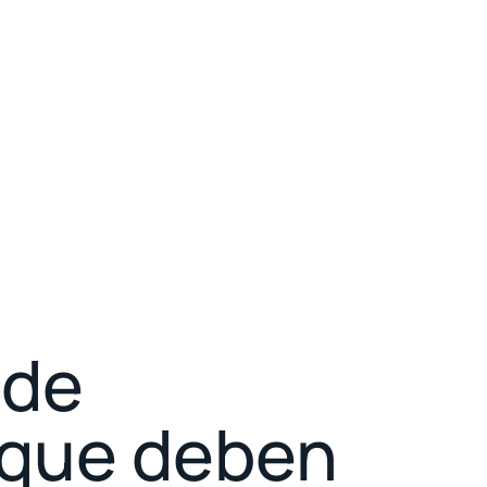
 de
 que deben