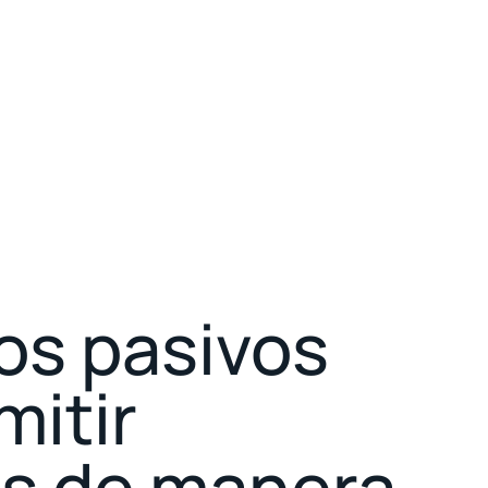
os pasivos
mitir
s de manera