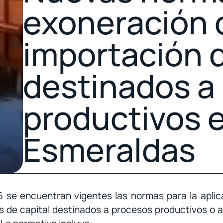
exoneración d
importación 
destinados a
productivos 
Esmeraldas
 se encuentran vigentes las normas para la aplic
es de capital destinados a procesos productivos o a 