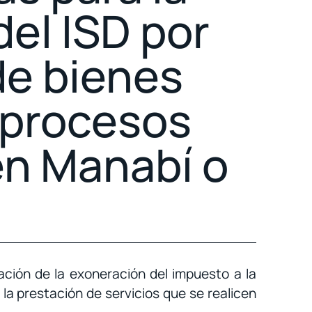
el ISD por
de bienes
 procesos
en Manabí o
ación de la exoneración del impuesto a la
la prestación de servicios que se realicen