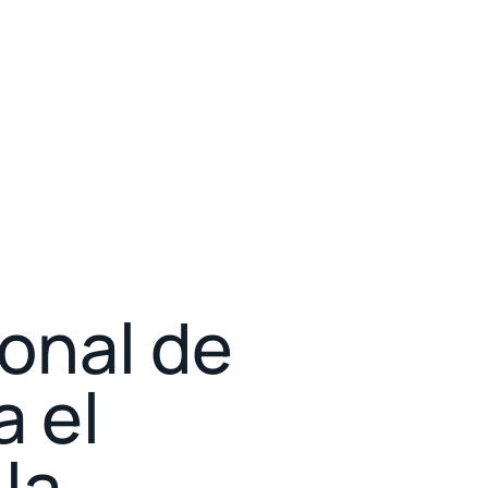
onal de
a el
la