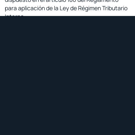
para aplicación de la Ley de Régimen Tributario
Interno.
Serán considerados exportadores habituales
de servicios aquellos sujetos pasivos que, en el
ejercicio fiscal anterior, el monto de
exportaciones netas anuales de servicios sea
igual o superior al 25% del total del monto de
sus ventas netas anuales.
La resolución se encuentra vigente desde su
publicación en el Registro Oficial.
02.06.2019