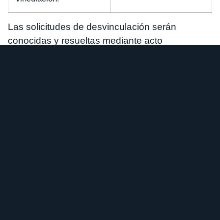
Las solicitudes de desvinculación serán
conocidas y resueltas mediante acto
administrativo por el Superintendente de
Bancos, previo informes de las unidades de
supervisión respectivas y de la entidad
controlada de que se trate.
05.03.2018