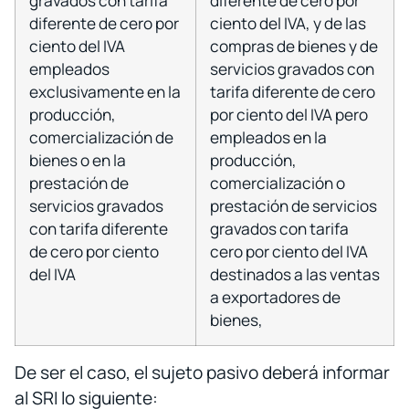
gravados con tarifa
diferente de cero por
diferente de cero por
ciento del IVA, y de las
ciento del IVA
compras de bienes y de
empleados
servicios gravados con
exclusivamente en la
tarifa diferente de cero
producción,
por ciento del IVA pero
comercialización de
empleados en la
bienes o en la
producción,
prestación de
comercialización o
servicios gravados
prestación de servicios
con tarifa diferente
gravados con tarifa
de cero por ciento
cero por ciento del IVA
del IVA
destinados a las ventas
a exportadores de
bienes,
De ser el caso, el sujeto pasivo deberá informar
al SRI lo siguiente: