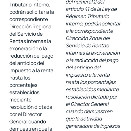
del numeral 2 del
Tributario Interno
,
artículo 41 de la Ley de
podrán solicitar a la
Régimen Tributario
correspondiente
Interno, podrán solicitar
Dirección Regional
a la correspondiente
del Servicio de
Dirección Zonal del
Rentas Internas la
Servicio de Rentas
exoneración o la
Internas la exoneración
reducción del pago
o la reducción del pago
del anticipo del
del anticipo del
impuesto a la renta
impuesto a la renta
hasta los
hasta los porcentajes
porcentajes
establecidos mediante
establecidos
resolución dictada por
mediante
el Director General,
resolución dictada
cuando demuestren
por el Director
que la actividad
General cuando
generadora de ingresos
demuestren que la