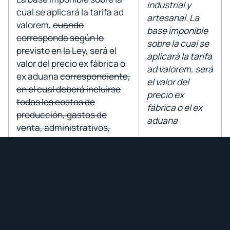
industrial y
cual se aplicará la tarifa ad
artesanal. La
valorem,
cuando
base imponible
corresponda según lo
sobre la cual se
previsto en la Ley,
será el
aplicará la tarifa
valor del precio ex fábrica o
ad valorem, será
ex aduana
correspondiente,
el valor del
en el cual deberá incluirse
precio ex
todos los costos de
fábrica o el ex
producción, gastos de
aduana
venta, administrativos,
financieros, cualquier otro
definidos como
costo o gasto no
tales en la Ley
especificado que
de Régimen
constituya parte de los
Tributario
costos y gastos totales y la
Interno.
utilidad marginada de la
empresa.