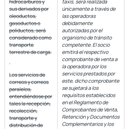
hidrocarburos y
taxis, será realizada
sus derivados por
únicamente a través de
oleoductos,
las operadoras
gasoductos o
debidamente
poliductos, será
autorizadas por el
considerado como
organismo de tránsito
transporte
competente. El socio
terrestre de carga.
emitirá el respectivo
comprobante de venta a
la operadora por los
servicios prestados por
Los servicios de
este, dicho comprobante
correos y correos
se sujetará a los
paralelos,
requisitos establecidos
entendiéndose por
en el Reglamento de
tales la recepción,
Comprobantes de Venta,
recolección,
Retención y Documentos
transporte y
Complementarios y los
distribución de