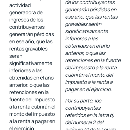
de los contribuyentes
actividad
generarán pérdidas en
generadora de
ese año, que las rentas
ingresos de los
gravables serán
contribuyentes
significativamente
generarán pérdidas
inferiores a las
en ese año, que las
obtenidas en el año
rentas gravables
anterior, o que las
serán
retenciones en la fuente
significativamente
del impuesto a la renta
inferiores a las
cubrirán el monto del
obtenidas en el año
impuesto a la renta a
anterior, o que las
pagar en el ejercicio.
retenciones en la
fuente del impuesto
Por su parte, los
a la renta cubrirán el
contribuyentes
monto del impuesto
referidos en la letra b)
a la renta a pagar en
del numeral 2 del
el ejercicio.
artículo 41 de la Ley de