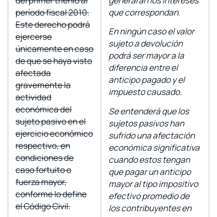
del primer trienio al
generarán los intereses
período fiscal 2010.
que correspondan.
Este derecho podrá
En ningún caso el valor
ejercerse
sujeto a devolución
únicamente en caso
podrá ser mayor a la
de que se haya visto
diferencia entre el
afectada
anticipo pagado y el
gravemente la
impuesto causado.
actividad
económica del
Se entenderá que los
sujeto pasivo en el
sujetos pasivos han
ejercicio económico
sufrido una afectación
respectivo, en
económica significativa
condiciones de
cuando estos tengan
caso fortuito o
que pagar un anticipo
fuerza mayor,
mayor al tipo impositivo
conforme lo define
efectivo promedio de
el Código Civil.
los contribuyentes en