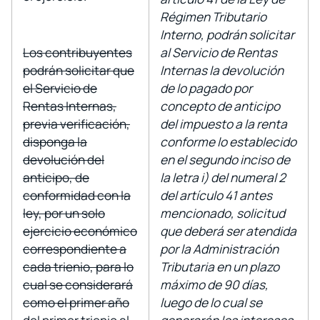
Régimen Tributario
Interno,
podrán solicitar
Los contribuyentes
al Servicio de Rentas
podrán solicitar que
Internas la devolución
el Servicio de
de lo pagado por
Rentas Internas,
concepto de anticipo
previa verificación,
del impuesto a la renta
disponga la
conforme lo establecido
devolución del
en el segundo inciso de
anticipo, de
la letra i) del numeral 2
conformidad con la
del artículo 41 antes
ley, por un solo
mencionado, solicitud
ejercicio económico
que deberá ser atendida
correspondiente a
por la Administración
cada trienio, para lo
Tributaria en un plazo
cual se considerará
máximo de 90 días,
como el primer año
luego de lo cual se