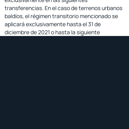
transferencias. En el caso de terrenos urbanos
baldíos, el régimen transitorio mencionado se
aplicará exclusivamente hasta el 31 de
diciembre de 2021 o hasta la siguiente
transferencia.
Estarán exentas del impuesto a las utilidades
en la transferencia de predios urbanos y
plusvalía sobre los inmuebles que hubieren sido
adquiridos con anterioridad a la promulgación
de la Ley, las personas naturales o sociedades
que tengan como actividad económica la
promoción inmobiliaria y construcción de
inmuebles, en proyectos de vivienda de interés
social y prioritario.