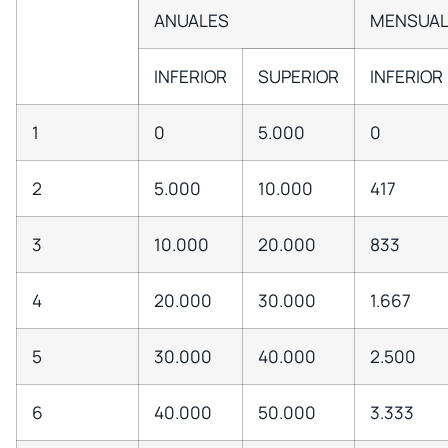
ANUALES
MENSUAL
INFERIOR
SUPERIOR
INFERIOR
1
0
5.000
0
2
5.000
10.000
417
3
10.000
20.000
833
4
20.000
30.000
1.667
5
30.000
40.000
2.500
6
40.000
50.000
3.333