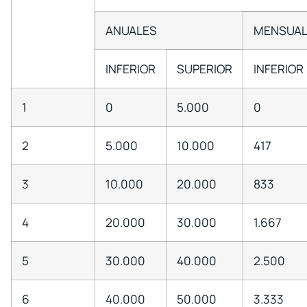
ANUALES
MENSUAL
INFERIOR
SUPERIOR
INFERIOR
1
0
5.000
0
2
5.000
10.000
417
3
10.000
20.000
833
4
20.000
30.000
1.667
5
30.000
40.000
2.500
6
40.000
50.000
3.333